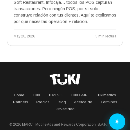
Soft Restaurant, Infocaja… todos los POS capturan
transacciones. Pero ningún POS, por sí solo,
construye relación con tus clientes. Aquí te explicamos
por qué necesitas operación + relación.
May 28, 2026
5 min lectura
Home
Tuki
Tuki SC
Tuki BMP
Tukimetrics
Partners
Precios
Blog
Acerca de
Términos
Privacidad
© 2026 MARC · Mobile Ads and Rewards Corporation, S.A.P.I. de C.V.