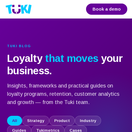
Book a demo
TUKI BLOG
Loyalty
that moves
your
business.
Insights, frameworks and practical guides on
loyalty programs, retention, customer analytics
and growth — from the Tuki team.
All
Strategy
Product
Industry
Guides
Tukimetrics
Cases